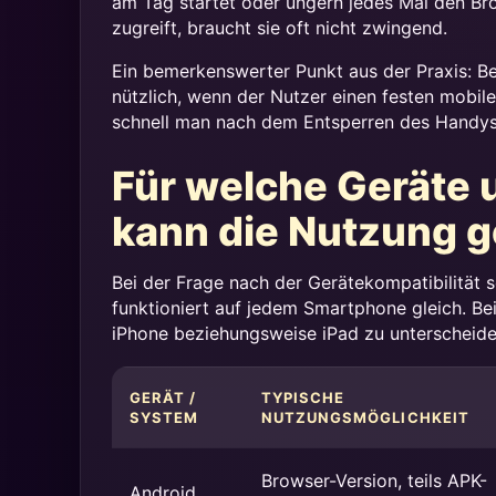
am Tag startet oder ungern jedes Mal den Bro
zugreift, braucht sie oft nicht zwingend.
Ein bemerkenswerter Punkt aus der Praxis: Be
nützlich, wenn der Nutzer einen festen mobile
schnell man nach dem Entsperren des Handys w
Für welche Geräte
kann die Nutzung g
Bei der Frage nach der Gerätekompatibilität s
funktioniert auf jedem Smartphone gleich. Be
iPhone beziehungsweise iPad zu unterscheide
GERÄT /
TYPISCHE
SYSTEM
NUTZUNGSMÖGLICHKEIT
Browser-Version, teils APK-
Android