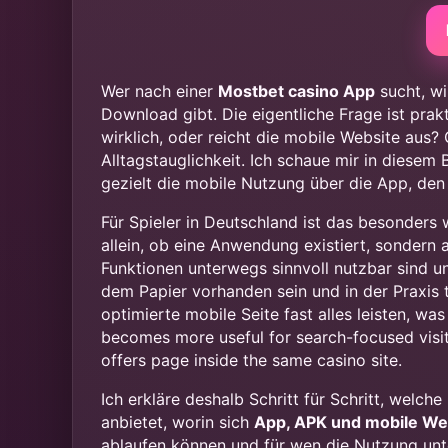
Wer nach einer
Mostbet casino App
sucht, wi
Download gibt. Die eigentliche Frage ist pra
wirklich, oder reicht die mobile Website aus
Alltagstauglichkeit. Ich schaue mir in diesem
gezielt die mobile Nutzung über die App, den
Für Spieler in Deutschland ist das besonders 
allein, ob eine Anwendung existiert, sondern 
Funktionen unterwegs sinnvoll nutzbar sind 
dem Papier vorhanden sein und in der Praxis
optimierte mobile Seite fast alles leisten, wa
becomes more useful for search-focused visi
offers page
inside the same casino site.
Ich erkläre deshalb Schritt für Schritt, welc
anbietet, worin sich
App, APK und mobile We
ablaufen können und für wen die Nutzung unte