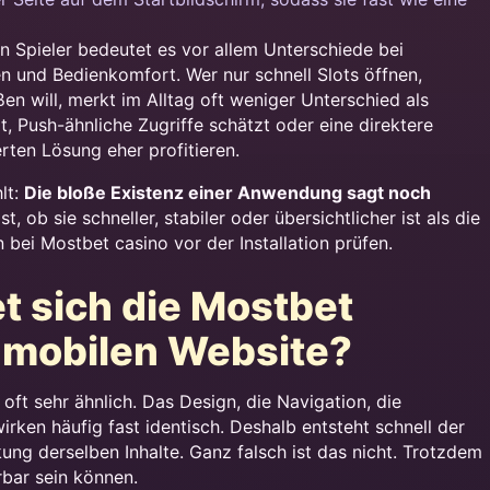
en Spieler bedeutet es vor allem Unterschiede bei
n und Bedienkomfort. Wer nur schnell Slots öffnen,
n will, merkt im Alltag oft weniger Unterschied als
, Push-ähnliche Zugriffe schätzt oder eine direktere
erten Lösung eher profitieren.
lt:
Die bloße Existenz einer Anwendung sagt noch
t, ob sie schneller, stabiler oder übersichtlicher ist als die
bei Mostbet casino vor der Installation prüfen.
t sich die Mostbet
 mobilen Website?
 oft sehr ähnlich. Das Design, die Navigation, die
rken häufig fast identisch. Deshalb entsteht schnell der
ung derselben Inhalte. Ganz falsch ist das nicht. Trotzdem
rbar sein können.