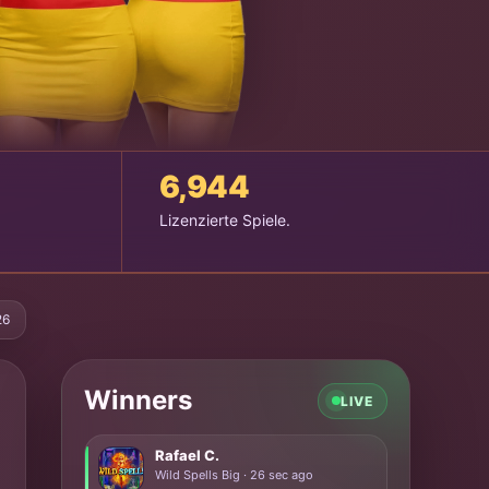
6,944
Lizenzierte Spiele.
26
Winners
LIVE
Rafael C.
Wild Spells Big · 28 sec ago