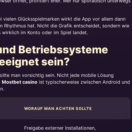
wser öffnet, profitiert eher. Wer nur sporadisch unterwegs
i vielen Glücksspielmarken wirkt die App vor allem dann
n Rhythmus hat. Nicht die Grafik entscheidet, sondern wie
irklich im Konto oder im Spiel landet.
 und Betriebssysteme
eeignet sein?
ollte man vorsichtig sein. Nicht jede mobile Lösung
i
Mostbet casino
ist typischerweise zwischen Android und
n.
WORAUF MAN ACHTEN SOLLTE
Freigabe externer Installationen,