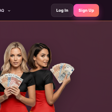
Log In
Sign Up
AQ