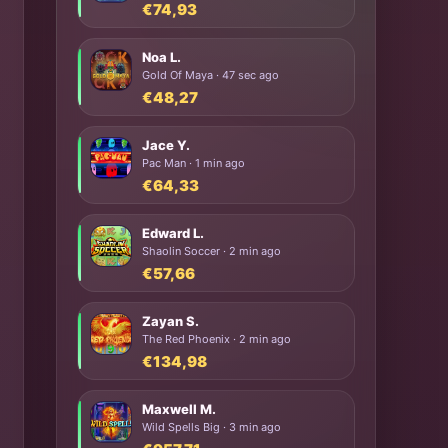
€74,93
Noa L.
Gold Of Maya · 49 sec ago
€48,27
Jace Y.
Pac Man · 1 min ago
€64,33
Edward L.
Shaolin Soccer · 2 min ago
€57,66
Zayan S.
The Red Phoenix · 3 min ago
€134,98
Maxwell M.
Wild Spells Big · 3 min ago