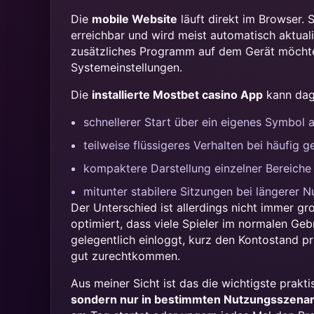
Die
mobile Website
läuft direkt im Browser. S
erreichbar und wird meist automatisch aktualis
zusätzliches Programm auf dem Gerät möchte
Systemeinstellungen.
Die
installierte Mostbet casino App
kann dage
schnellerer Start über ein eigenes Symbo
teilweise flüssigeres Verhalten bei häufig 
kompaktere Darstellung einzelner Bereiche 
mitunter stabilere Sitzungen bei längerer 
Der Unterschied ist allerdings nicht immer g
optimiert, dass viele Spieler im normalen G
gelegentlich einloggt, kurz den Kontostand pr
gut zurechtkommen.
Aus meiner Sicht ist das die wichtigste prakt
sondern nur in bestimmten Nutzungsszena